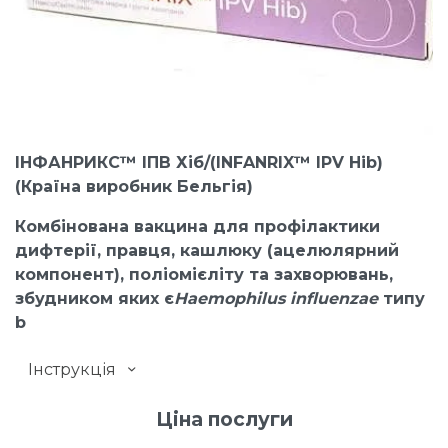
ІНФАНРИКС™ ІПВ Хіб/(INFANRIX™ IPV Hib)
(Країна виробник Бельгія)
Комбінована вакцина для профілактики
дифтерії, правця, кашлюку (ацелюлярний
компонент), поліомієліту та захворювань,
збудником яких є
Haemophilus influenza
e
типу
b
Інструкція
Ціна послуги