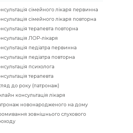
нсультація сімейного лікаря первинна
нсультація сімейного лікаря повторна
нсультація терапевта повторна
нсультація ЛОР-лікаря
нсультація педіатра первинна
нсультація педіатра повторна
нсультація психолога
нсультація терапевта
ляд до року (патронаж)
лайн консультація лікаря
атронаж новонародженого на дому
ромивання зовнішнього слухового
роходу