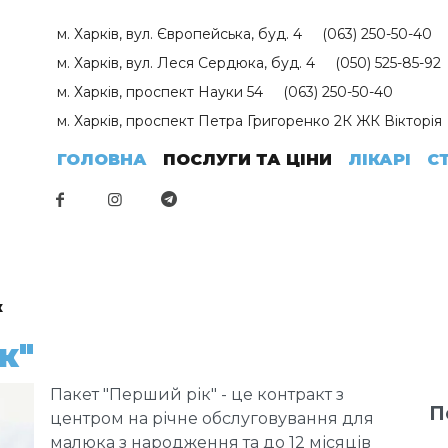
м. Харків,
вул. Європейська, буд. 4
(063) 250-50-40
м. Харків,
вул. Леся Сердюка, буд. 4
(050) 525-85-92
м. Харків,
проспект Науки 54
(063) 250-50-40
м. Харків,
проспект Петра Григоренко 2К ЖК Вікторія
ГОЛОВНА
ПОСЛУГИ ТА ЦІНИ
ЛІКАРІ
С
к
к"
Пакет "Перший рік" - це контракт з
П
центром на річне обслуговування для
малюка з народження та до 12 місяців