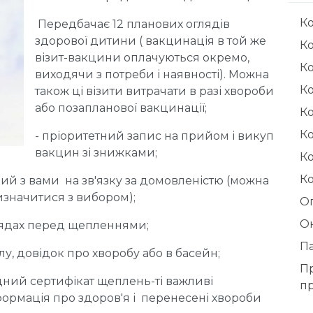
Ко
Передбачає 12 планових оглядів
здорової дитини ( вакцинація в той же
Ко
візит-вакцини оплачуються окремо,
Ко
виходячи з потреби і наявності). Можна
Ко
також ці візити витрачати в разі хвороби
або позапланової вакцинації;
Ко
Ко
- пріоритетний запис на прийом і викуп
вакцин зі знижками;
Ко
Ко
який з вами на зв'язку за домовленістю (можна
изначитися з вибором);
Ог
Он
глядах перед щепленнями;
П
у, довідок про хворобу або в басейн;
П
одний сертифікат щеплень-ті важливі
п
формація про здоров'я і перенесені хвороби