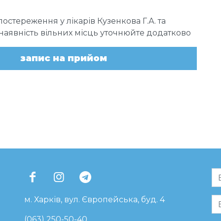
постереження у лікарів Кузенкова Г.А. та
 наявність вільних місць уточнюйте додатково
запис на прийом
м. Харків, вул. Європейська, буд. 4
(063) 250-50-40