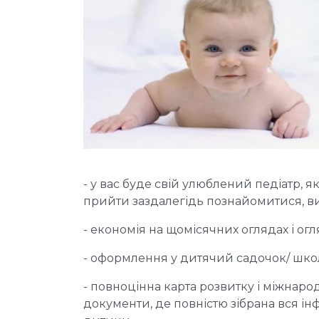
- у вас буде свій улюблений педіатр, 
прийти заздалегідь познайомитися, в
- економія на щомісячних оглядах і о
- оформлення у дитячий садочок/ школ
- повноцінна карта розвитку і міжнар
документи, де повністю зібрана вся ін