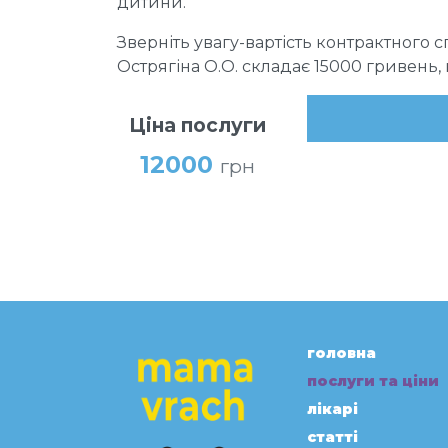
дитини.
Зверніть увагу-вартість контрактного с
Острягіна О.О. складає 15000 гривень,
Ціна послуги
12000
грн
головна
послуги та ціни
лікарі
статті